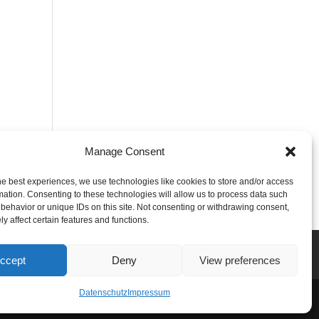
Manage Consent
he best experiences, we use technologies like cookies to store and/or access
mation. Consenting to these technologies will allow us to process data such
behavior or unique IDs on this site. Not consenting or withdrawing consent,
y affect certain features and functions.
ccept
Deny
View preferences
Datenschutz
Impressum