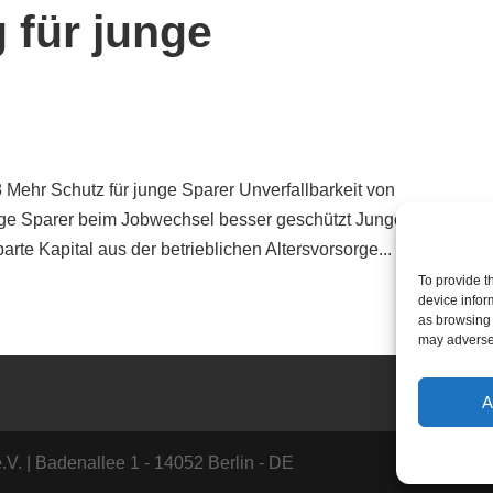
 für junge
 Mehr Schutz für junge Sparer Unverfallbarkeit von
nge Sparer beim Jobwechsel besser geschützt Junge
te Kapital aus der betrieblichen Altersvorsorge...
To provide t
device infor
as browsing 
may adversel
A
.V. | Badenallee 1 - 14052 Berlin - DE