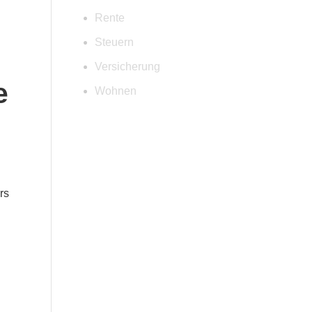
Rente
Steuern
Versicherung
e
Wohnen
rs