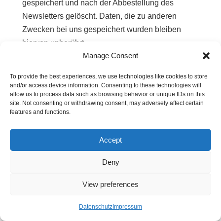
gespeichert und nach der Abbestellung des
Newsletters gelöscht. Daten, die zu anderen
Zwecken bei uns gespeichert wurden bleiben
hiervon unberührt.
Manage Consent
MailChimp
To provide the best experiences, we use technologies like cookies to store
Diese Website nutzt die Dienste von MailChimp
and/or access device information. Consenting to these technologies will
allow us to process data such as browsing behavior or unique IDs on this
für den Versand von Newslettern. Anbieter ist die
site. Not consenting or withdrawing consent, may adversely affect certain
Rocket Science Group LLC, 675 Ponce De Leon
features and functions.
Ave NE, Suite 5000, Atlanta, GA 30308, USA.
Accept
MailChimp ist ein Dienst, mit dem u.a. der Versand
von Newslettern organisiert und analysiert werden
Deny
kann. Wenn Sie Daten zum Zwecke des
View preferences
Newsletterbezugs eingeben (z.B. E-Mail-Adresse),
werden diese auf den Servern von MailChimp in
Datenschutz
Impressum
den USA gespeichert.