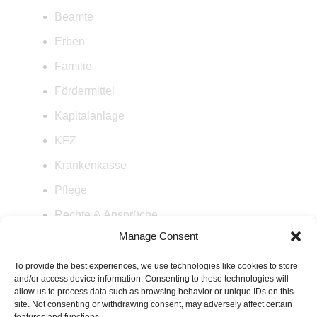
Beamte
Erben
Familie
Fördermittel
Kapitalanlage
KFZ
Krankenkasse
Pflege
Rechte & Ansprüche
Manage Consent
Rente
Steuern
To provide the best experiences, we use technologies like cookies to store
and/or access device information. Consenting to these technologies will
Versicherung
allow us to process data such as browsing behavior or unique IDs on this
site. Not consenting or withdrawing consent, may adversely affect certain
Wohnen