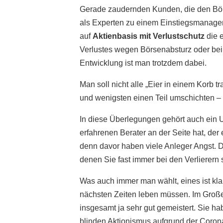
Gerade zaudernden Kunden, die den Börs
als Experten zu einem Einstiegsmanagem
auf
Aktienbasis mit Verlustschutz
die e
Verlustes wegen Börsenabsturz oder bei 
Entwicklung ist man trotzdem dabei.
Man soll nicht alle „Eier in einem Korb t
und wenigsten einen Teil umschichten – 
In diese Überlegungen gehört auch ein U
erfahrenen Berater an der Seite hat, der
denn davor haben viele Anleger Angst. D
denen Sie fast immer bei den Verlierern 
Was auch immer man wählt, eines ist klar
nächsten Zeiten leben müssen. Im Große
insgesamt ja sehr gut gemeistert. Sie h
blinden Aktionismus aufgrund der Coron