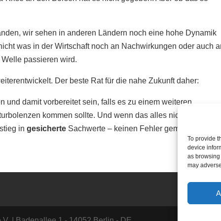
standen, wir sehen in anderen Ländern noch eine hohe Dynamik
icht was in der Wirtschaft noch an Nachwirkungen oder auch a
 Welle passieren wird.
terentwickelt. Der beste Rat für die nahe Zukunft daher:
n und damit vorbereitet sein, falls es zu einem weiteren
urbolenzen kommen sollte. Und wenn das alles nicht passiert,
stieg in
gesicherte
Sachwerte – keinen Fehler gemacht.
To provide t
device infor
as browsing 
may adversel
A
.V. | Badenallee 1 - 14052 Berlin - DE