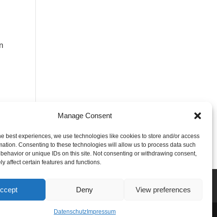
n
Manage Consent
he best experiences, we use technologies like cookies to store and/or access
mation. Consenting to these technologies will allow us to process data such
behavior or unique IDs on this site. Not consenting or withdrawing consent,
y affect certain features and functions.
ccept
Deny
View preferences
Datenschutz
Impressum