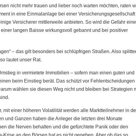
en nicht mehr trauen und lieber noch warten möchten, raten w
ent in eine Einmalanlage bei einer Versicherungsgesellschaft
inige Versicherer mittlerweile anbieten. So wird die Gefahr ein
einer langen Baisse wirkungsvoll gebannt und bei positiver
ragen“ – das gilt besonders bei schlüpfrigen Straßen. Also splitte
so lautet unser Rat.
mstieg in vermietete Immobilien – sofern man einen guten und
 einen beim Einstieg berät. Das schützt vor Fehlentscheidungen
arum wählen sie diesen Weg nicht und bleiben bei Strategien m
sind.
, mit einer höheren Volatilität werden alle Marktteilnehmer in d
n und Ganzen haben die Anleger die letzten drei Monate
aben die Nerven behalten und die gefürchtete Panik oder den
a-Krise an den Börsen hat es nicht gegeben. Aber ob das so