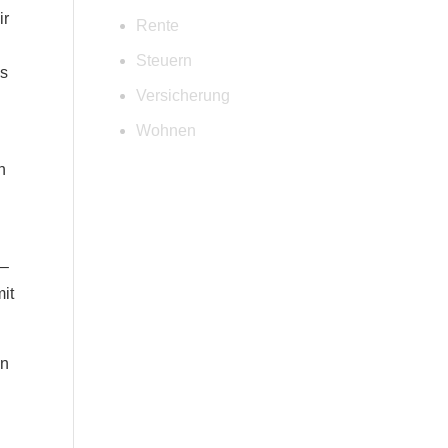
ir
Rente
Steuern
es
Versicherung
Wohnen
n
 –
it
en