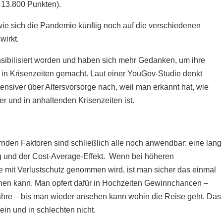
i 13.800 Punkten).
 wie sich die Pandemie künftig noch auf die verschiedenen
wirkt.
nsibilisiert worden und haben sich mehr Gedanken, um ihre
r in Krisenzeiten gemacht. Laut einer YouGov-Studie denkt
tensiver über Altersvorsorge nach, weil man erkannt hat, wie
er und in anhaltenden Krisenzeiten ist.
ernden Faktoren sind schließlich alle noch anwendbar: eine lan
ung und der Cost-Average-Effekt. Wenn bei höheren
 mit Verlustschutz genommen wird, ist man sicher das einmal
hen kann. Man opfert dafür in Hochzeiten Gewinnchancen –
ahre – bis man wieder ansehen kann wohin die Reise geht. Das
ein und in schlechten nicht.