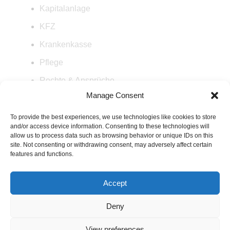
Kapitalanlage
KFZ
Krankenkasse
Pflege
Rechte & Ansprüche
Manage Consent
Rente
Steuern
To provide the best experiences, we use technologies like cookies to store
and/or access device information. Consenting to these technologies will
Versicherung
allow us to process data such as browsing behavior or unique IDs on this
site. Not consenting or withdrawing consent, may adversely affect certain
Wohnen
features and functions.
Accept
Datenschutz
Satzung
Impressum
Deny
View preferences