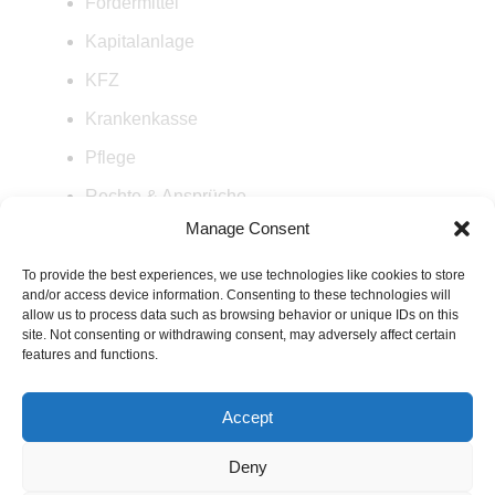
Fördermittel
Kapitalanlage
KFZ
Krankenkasse
Pflege
Rechte & Ansprüche
Manage Consent
Rente
Steuern
To provide the best experiences, we use technologies like cookies to store
and/or access device information. Consenting to these technologies will
Versicherung
allow us to process data such as browsing behavior or unique IDs on this
site. Not consenting or withdrawing consent, may adversely affect certain
Wohnen
features and functions.
Accept
Datenschutz
Satzung
Impressum
Deny