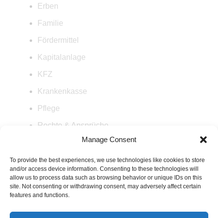
Erben
Familie
Fördermittel
Kapitalanlage
KFZ
Krankenkasse
Pflege
Rechte & Ansprüche
Manage Consent
Rente
Steuern
To provide the best experiences, we use technologies like cookies to store
and/or access device information. Consenting to these technologies will
Versicherung
allow us to process data such as browsing behavior or unique IDs on this
site. Not consenting or withdrawing consent, may adversely affect certain
Wohnen
features and functions.